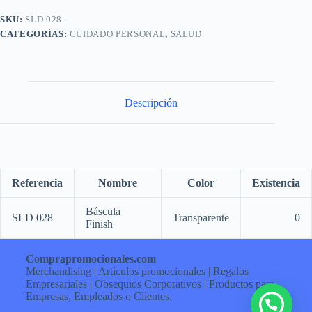
SKU:
SLD 028-
CATEGORÍAS:
CUIDADO PERSONAL
,
SALUD
Descripción
Referencia
Nombre
Color
Existencia
Báscula
SLD 028
Transparente
0
Finish
Comprapromocionales.com
Merchandising | Artículos promocionales | Regalos
Empresariales | Obsequios Corporativos | Productos para
Empresas, Empleados o Clientes.