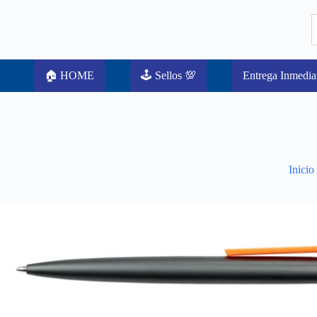
🏠 HOME
🕹️ Sellos 💯
Entrega Inmedia
Inicio