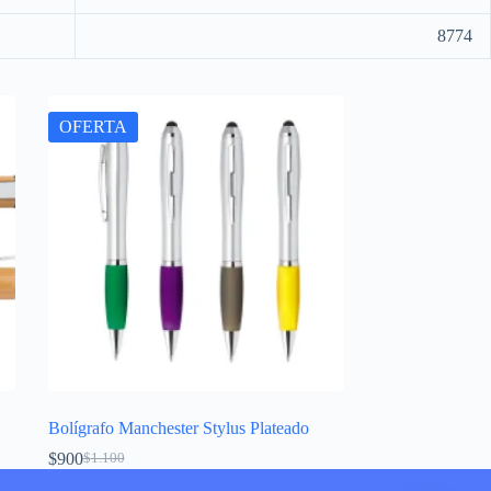
8774
OFERTA
Bolígrafo Manchester Stylus Plateado
$
900
$
1.100