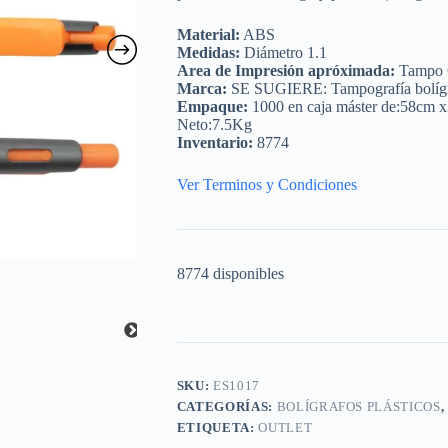
Material:
ABS
Medidas:
Diámetro 1.1
Area de Impresión apróximada:
Tampo C
Marca:
SE SUGIERE: Tampografía bolígrafo
Empaque:
1000 en caja máster de:58cm x
Neto:7.5Kg
Inventario:
8774
Ver Terminos y Condiciones
8774 disponibles
SKU:
ES1017
CATEGORÍAS:
BOLÍGRAFOS PLÁSTICOS
,
ETIQUETA:
OUTLET