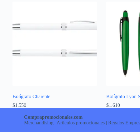
Bolígrafo Charente
Bolígrafo Lyon S
$
1.550
$
1.610
Comprapromocionales.com
Merchandising | Artículos promocionales | Regalos Empres