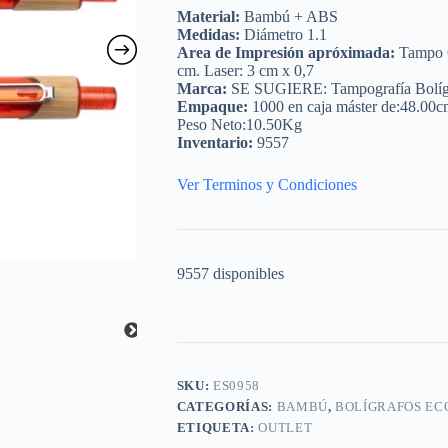
Material:
Bambú + ABS
Medidas:
Diámetro 1.1
Area de Impresión apróximada:
Tampo C
cm. Laser: 3 cm x 0,7
Marca:
SE SUGIERE: Tampografía Bolígrafo
Empaque:
1000 en caja máster de:48.00c
Peso Neto:10.50Kg
Inventario:
9557
Ver Terminos y Condiciones
9557 disponibles
SKU:
ES0958
CATEGORÍAS:
BAMBÚ
,
BOLÍGRAFOS EC
ETIQUETA:
OUTLET