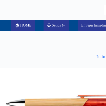
🏠 HOME
🕹️ Sellos 💯
Entrega Inmedia
Inicio