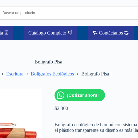
ta ⏳
Catalogo Completo 🛒
💬 Contáctanos 🤝
Bolígrafo Pisa
Escritura
Bolígrafos Ecológicos
Bolígrafo Pisa
¡Cotizar ahora!
$
2.300
Bolígrafo ecológico de bambú con sistema d
el plástico transparente su diseño es más ll