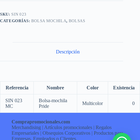
SKU:
SIN 023
CATEGORÍAS:
BOLSA MOCHILA
,
BOLSAS
Descripción
Referencia
Nombre
Color
Existencia
SIN 023
Bolsa-mochila
Multicolor
0
MC
Pride
Comprapromocionales.com
Merchandising | Artículos promocionales | Regalos
Empresariales | Obsequios Corporativos | Productos para
Empresas, Empleados o Clientes.