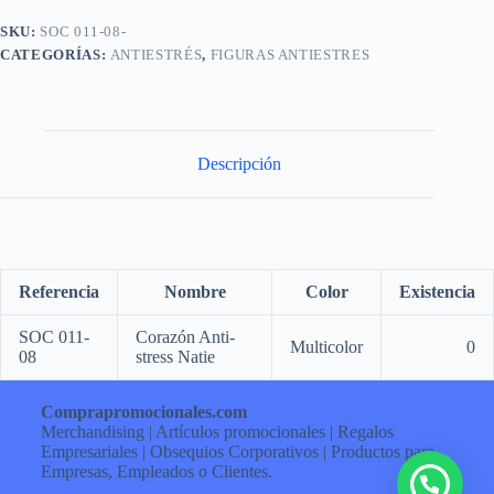
SKU:
SOC 011-08-
CATEGORÍAS:
ANTIESTRÉS
,
FIGURAS ANTIESTRES
Descripción
Referencia
Nombre
Color
Existencia
SOC 011-
Corazón Anti-
Multicolor
0
08
stress Natie
Comprapromocionales.com
Merchandising | Artículos promocionales | Regalos
Empresariales | Obsequios Corporativos | Productos para
Empresas, Empleados o Clientes.