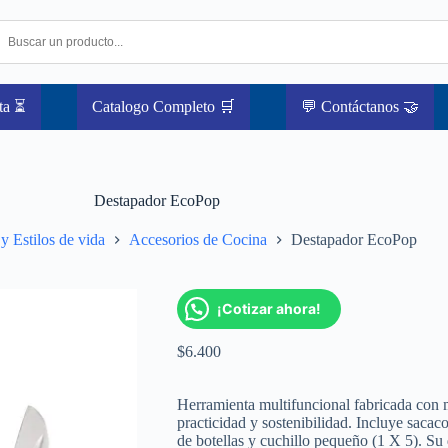
ta ⏳
Catalogo Completo 🛒
💬 Contáctanos 🤝
Destapador EcoPop
y Estilos de vida
Accesorios de Cocina
Destapador EcoPop
¡Cotizar ahora!
$
6.400
Herramienta multifuncional fabricada con m
practicidad y sostenibilidad. Incluye sacaco
de botellas y cuchillo pequeño (1 X 5). Su