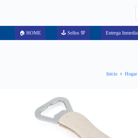
🏠 HOME
🕹️ Sellos 💯
Entrega Inmedia
Inicio
Hogar 