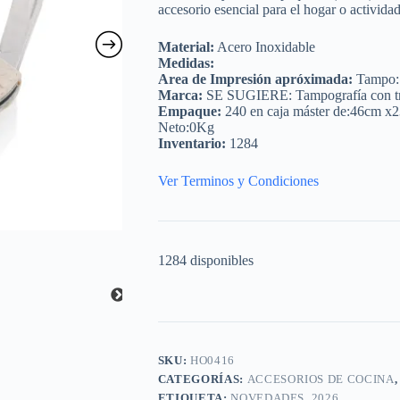
accesorio esencial para el hogar o actividade
Material:
Acero Inoxidable
Medidas:
Area de Impresión apróximada:
Tampo: 
Marca:
SE SUGIERE: Tampografía con trat
Empaque:
240 en caja máster de:46cm x2
Neto:0Kg
Inventario:
1284
Ver Terminos y Condiciones
1284 disponibles
SKU:
HO0416
CATEGORÍAS:
ACCESORIOS DE COCINA
ETIQUETA:
NOVEDADES_2026