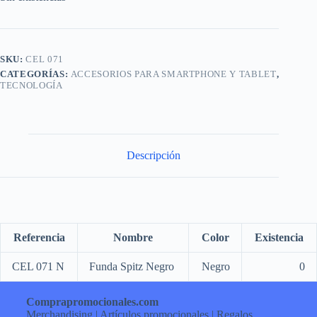
SKU:
CEL 071
CATEGORÍAS:
ACCESORIOS PARA SMARTPHONE Y TABLET
,
TECNOLOGÍA
Descripción
Referencia
Nombre
Color
Existencia
CEL 071 N
Funda Spitz Negro
Negro
0
Comprapromocionales.com
Merchandising | Artículos promocionales | Regalos