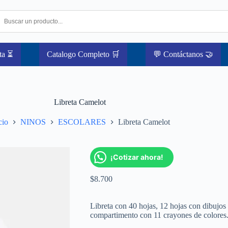
ta ⏳
Catalogo Completo 🛒
💬 Contáctanos 🤝
Libreta Camelot
cio
NINOS
ESCOLARES
Libreta Camelot
¡Cotizar ahora!
$
8.700
Libreta con 40 hojas, 12 hojas con dibujos
compartimento con 11 crayones de colores