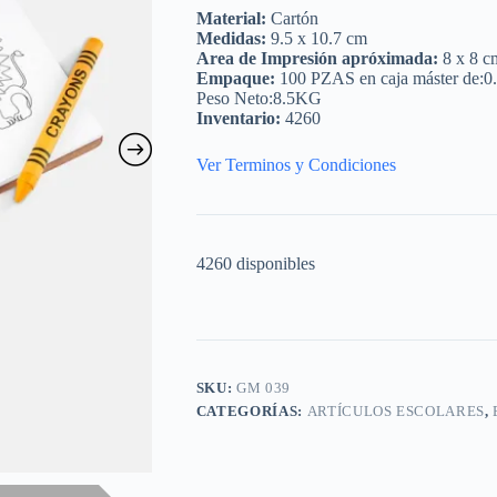
Material:
Cartón
Medidas:
9.5 x 10.7 cm
Area de Impresión apróximada:
8 x 8 c
Empaque:
100 PZAS en caja máster de:0
Peso Neto:8.5KG
Inventario:
4260
Ver Terminos y Condiciones
4260 disponibles
SKU:
GM 039
CATEGORÍAS:
ARTÍCULOS ESCOLARES
,