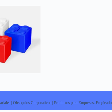
ariales | Obsequios Corporativos | Productos para Empresas, Empleados