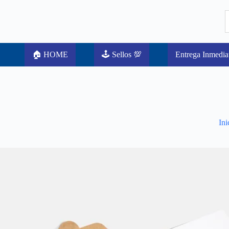
🏠 HOME
🕹️ Sellos 💯
Entrega Inmedia
Ini