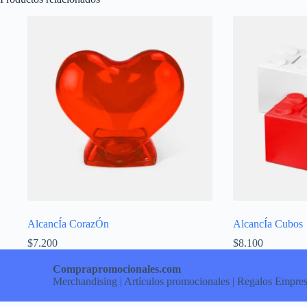
AlcancÍa CorazÓn
AlcancÍa Cubos
$
7.200
$
8.100
Comprapromocionales.com
Merchandising | Artículos promocionales | Regalos Empres