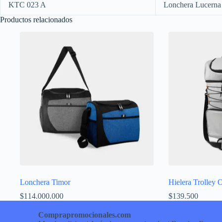
KTC 023 A
Lonchera Lucerna
Productos relacionados
Lonchera Timor
Hielera Trolley
$
114.000.000
$
139.500
Comprapromocionales.com