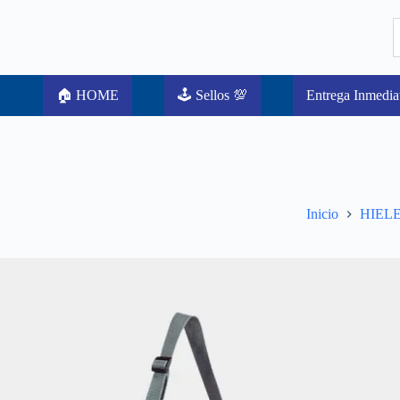
🏠 HOME
🕹️ Sellos 💯
Entrega Inmedia
Inicio
HIEL