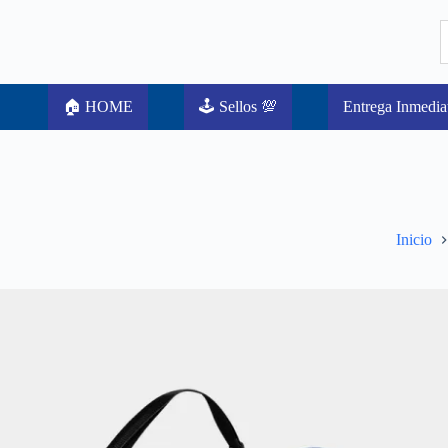
🏠 HOME
🕹️ Sellos 💯
Entrega Inmedia
Inicio