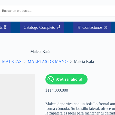
ta ⏳
Catalogo Completo 🛒
💬 Contáctanos 🤝
Maleta Kafa
MALETAS
MALETAS DE MANO
Maleta Kafa
¡Cotizar ahora!
$
114.000.000
Maleta deportiva con un bolsillo frontal am
forma cómoda. Su bolsillo lateral, ofrece u
la zapatera es ideal para mantener tu calza