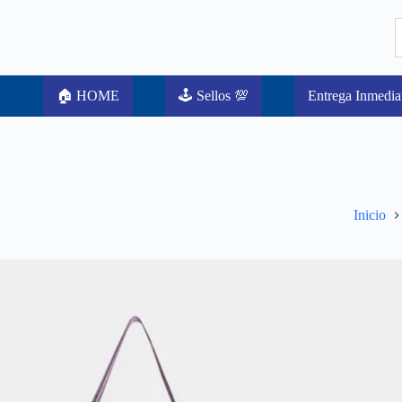
🏠 HOME
🕹️ Sellos 💯
Entrega Inmedia
Inicio