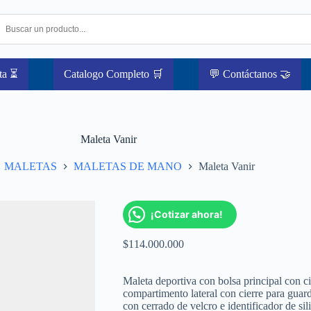
ta ⏳
Catalogo Completo 🛒
💬 Contáctanos 🤝
Maleta Vanir
MALETAS
MALETAS DE MANO
Maleta Vanir
¡Cotizar ahora!
$
114.000.000
Maleta deportiva con bolsa principal con cie
compartimento lateral con cierre para guarda
con cerrado de velcro e identificador de sil