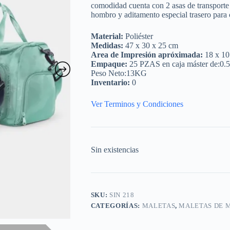
comodidad cuenta con 2 asas de transporte 
hombro y aditamento especial trasero para c
Material:
Poliéster
Medidas:
47 x 30 x 25 cm
Area de Impresión apróximada:
18 x 10
Empaque:
25 PZAS en caja máster de:0.
Peso Neto:13KG
Inventario:
0
Ver Terminos y Condiciones
Sin existencias
SKU:
SIN 218
CATEGORÍAS:
MALETAS
,
MALETAS DE 