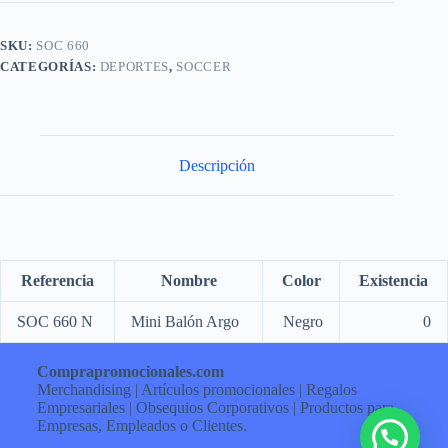
SKU:
SOC 660
CATEGORÍAS:
DEPORTES
,
SOCCER
Descripción
Referencia
Nombre
Color
Existencia
SOC 660 N
Mini Balón Argo
Negro
0
Comprapromocionales.com
Merchandising | Artículos promocionales | Regalos
Empresariales | Obsequios Corporativos | Productos para
Empresas, Empleados o Clientes.