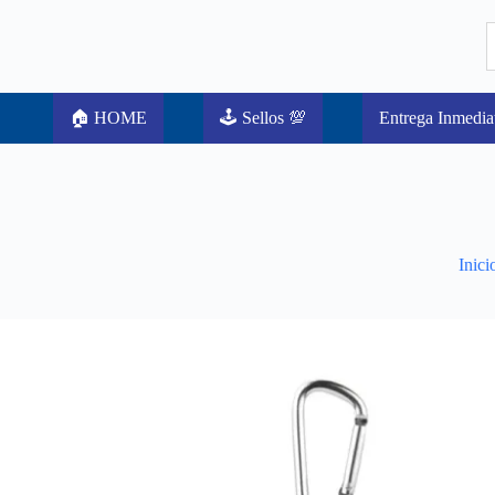
🏠 HOME
🕹️ Sellos 💯
Entrega Inmedia
Inici