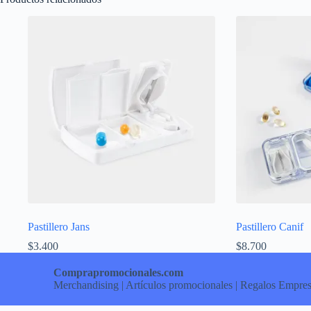
Pastillero Jans
Pastillero Canif
$
3.400
$
8.700
Comprapromocionales.com
Merchandising | Artículos promocionales | Regalos Empres