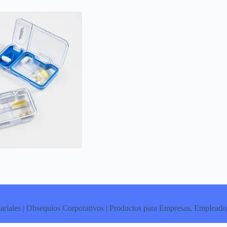
ariales | Obsequios Corporativos | Productos para Empresas, Empleados