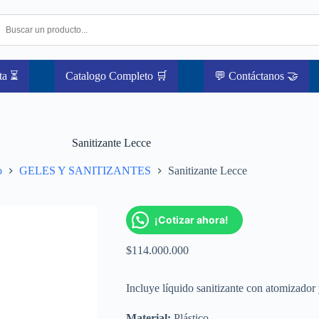
ta ⏳
Catalogo Completo 🛒
💬 Contáctanos 🤝
Sanitizante Lecce
o
GELES Y SANITIZANTES
Sanitizante Lecce
¡Cotizar ahora!
$
114.000.000
Incluye líquido sanitizante con atomizador 
Material:
Plástico