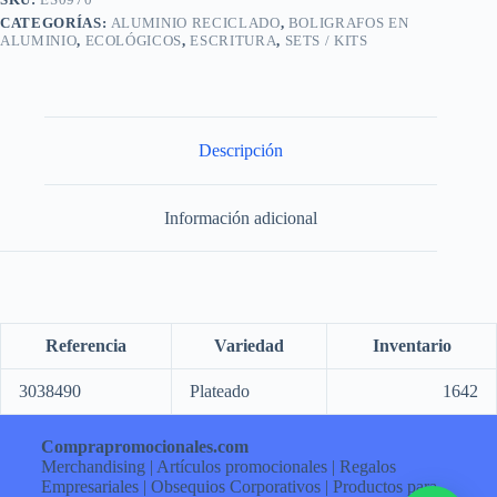
CATEGORÍAS:
ALUMINIO RECICLADO
,
BOLIGRAFOS EN
ALUMINIO
,
ECOLÓGICOS
,
ESCRITURA
,
SETS / KITS
Descripción
Información adicional
Referencia
Variedad
Inventario
3038490
Plateado
1642
Comprapromocionales.com
Merchandising | Artículos promocionales | Regalos
Empresariales | Obsequios Corporativos | Productos para