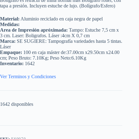
Bolígrafo es retráctil de mina normal más Bolígrafo roller, con
tapa a presión. Incluyen estuche de lujo. (Bolígrafo/Esfero)
Material:
Aluminio reciclado en caja negra de papel
Medidas:
Area de Impresión apróximada:
Tampo: Estuche 7,5 cm x
3 cm. Laser: Boligrafos. Láser :4cm X 0,7 cm
Marca:
SE SUGIERE: Tampografía variedades hasta 5 tintas.
Láser
Empaque:
100 en caja máster de:37.00cm x29.50cm x24.00
cm; Peso Bruto: 7.10Kg; Peso Neto:6.10Kg
Inventario:
1642
Ver Terminos y Condiciones
1642 disponibles
SKU:
ES0970