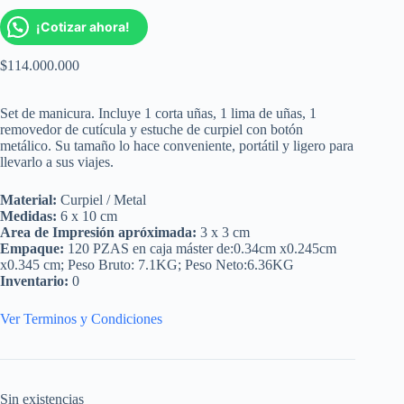
¡Cotizar ahora!
$
114.000.000
Set de manicura. Incluye 1 corta uñas, 1 lima de uñas, 1
removedor de cutícula y estuche de curpiel con botón
metálico. Su tamaño lo hace conveniente, portátil y ligero para
llevarlo a sus viajes.
Material:
Curpiel / Metal
Medidas:
6 x 10 cm
Area de Impresión apróximada:
3 x 3 cm
Empaque:
120 PZAS en caja máster de:0.34cm x0.245cm
x0.345 cm; Peso Bruto: 7.1KG; Peso Neto:6.36KG
Inventario:
0
Ver Terminos y Condiciones
Sin existencias