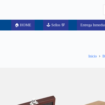
🏠 HOME
🕹️ Sellos 💯
Entrega Inmedia
Inicio
B