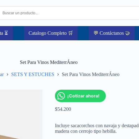
ta ⏳
Catalogo Completo 🛒
💬 Contáctanos 🤝
Set Para Vinos MediterrÁneo
ar
SETS Y ESTUCHES
Set Para Vinos MediterrÁneo
¡Cotizar ahora!
$
54.200
Incluye sacacorchos con navaja y destapador
madera con cerrojo tipo hebilla.