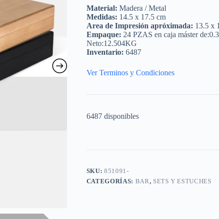
Material:
Madera / Metal
Medidas:
14.5 x 17.5 cm
Area de Impresión apróximada:
13.5 x 
Empaque:
24 PZAS en caja máster de:0.
Neto:12.504KG
Inventario:
6487
Ver Terminos y Condiciones
6487 disponibles
SKU:
851091-
CATEGORÍAS:
BAR
,
SETS Y ESTUCHES