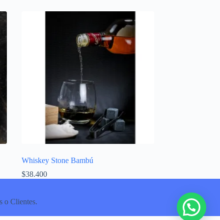
Whiskey Stone Bambú
$
38.400
 o Clientes.