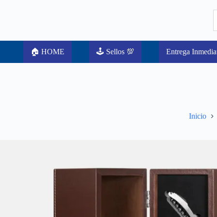
🏠 HOME
🕹️ Sellos 💯
Entrega Inmedia
Inicio