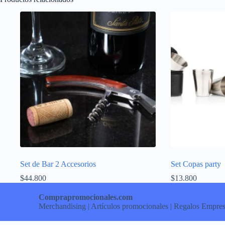
Set de Bar 2 Accesorios
Set Copas party
$
44.800
$
13.800
Comprapromocionales.com
Merchandising | Artículos promocionales | Regalos Empres