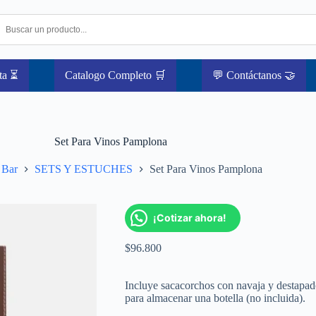
ta ⏳
Catalogo Completo 🛒
💬 Contáctanos 🤝
Set Para Vinos Pamplona
Bar
SETS Y ESTUCHES
Set Para Vinos Pamplona
¡Cotizar ahora!
$
96.800
Incluye sacacorchos con navaja y destapador
para almacenar una botella (no incluida).