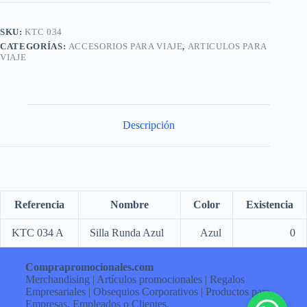
SKU:
KTC 034
CATEGORÍAS:
ACCESORIOS PARA VIAJE
,
ARTICULOS PARA
VIAJE
Descripción
Referencia
Nombre
Color
Existencia
KTC 034 A
Silla Runda Azul
Azul
0
Comprapromocionales.com
Merchandising | Artículos promocionales | Regalos
Empresariales | Obsequios Corporativos | Productos para
Empresas, Empleados o Clientes.