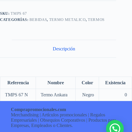
SKU:
TMPS 67
CATEGORÍAS:
BEBIDAS
,
TERMO METALICO
,
TERMOS
Descripción
Referencia
Nombre
Color
Existencia
TMPS 67 N
Termo Ankara
Negro
0
Comprapromocionales.com
Merchandising | Artículos promocionales | Regalos
Empresariales | Obsequios Corporativos | Productos para
Empresas, Empleados o Clientes.