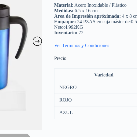
Material:
Acero Inoxidable / Plástico
Medidas:
6.5 x 16 cm
Area de Impresión apróximada:
4 x 8 c
Empaque:
24 PZAS en caja máster de:0.
Neto:4.992KG
Inventario:
72
Ver Terminos y Condiciones
Precio
Variedad
NEGRO
ROJO
AZUL