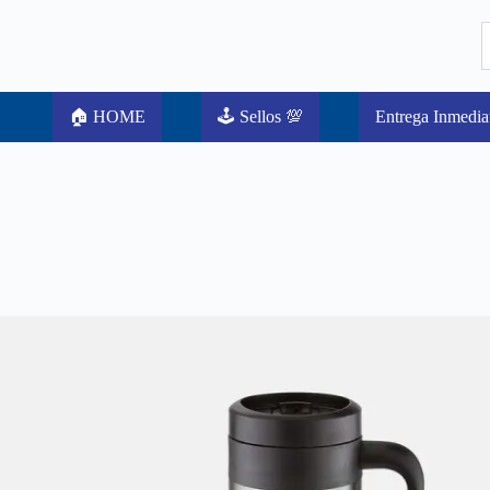
🏠 HOME
🕹️ Sellos 💯
Entrega Inmedia