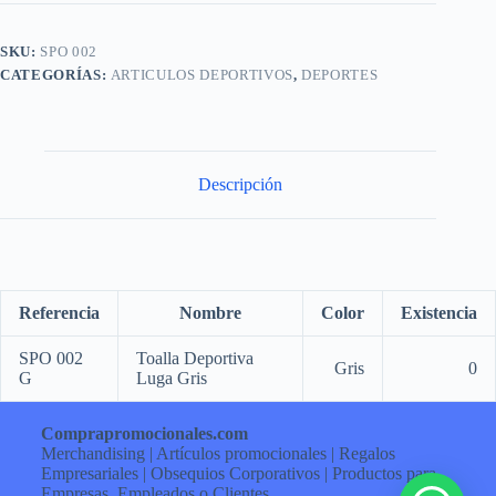
SKU:
SPO 002
CATEGORÍAS:
ARTICULOS DEPORTIVOS
,
DEPORTES
Descripción
Referencia
Nombre
Color
Existencia
SPO 002
Toalla Deportiva
Gris
0
G
Luga Gris
Comprapromocionales.com
Merchandising | Artículos promocionales | Regalos
Empresariales | Obsequios Corporativos | Productos para
Empresas, Empleados o Clientes.