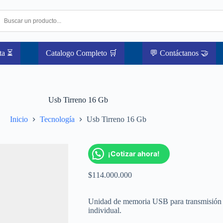
ta ⏳
Catalogo Completo 🛒
💬 Contáctanos 🤝
Usb Tirreno 16 Gb
Inicio
Tecnología
Usb Tirreno 16 Gb
¡Cotizar ahora!
$
114.000.000
Unidad de memoria USB para transmisión de
individual.