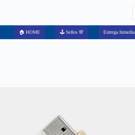
🏠 HOME
🕹️ Sellos 💯
Entrega Inmedia