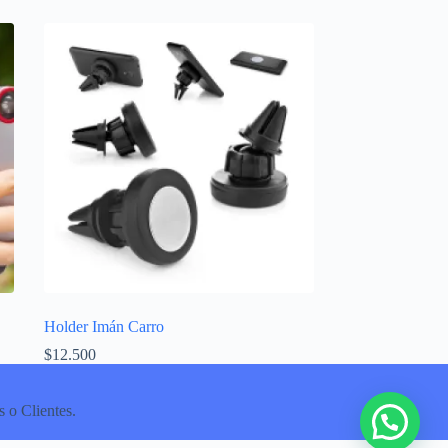
Holder Imán Carro
$
12.500
 o Clientes.