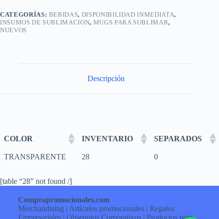
CATEGORÍAS:
BEBIDAS
,
DISPONIBILIDAD INMEDIATA
,
INSUMOS DE SUBLIMACION
,
MUGS PARA SUBLIMAR
,
NUEVOS
Descripción
COLOR
INVENTARIO
SEPARADOS
TRANSPARENTE
28
0
[table “28” not found /]
Comprapromocionales.com
Merchandising | Artículos promocionales | Regalos
Empresariales | Obsequios Corporativos | Productos para