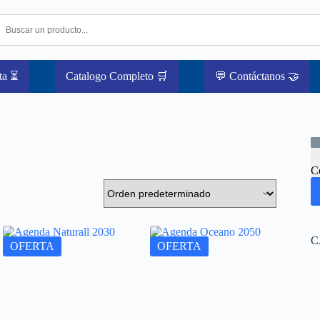
ta ⏳
Catalogo Completo 🛒
💬 Contáctanos 🤝
C
C
OFERTA
OFERTA