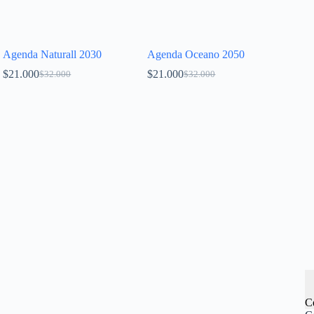
Agenda Naturall 2030
Agenda Oceano 2050
$
21.000
$
21.000
$
32.000
$
32.000
C