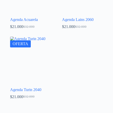
Agenda Acuarela
Agenda Lains 2060
$
21.000
$
21.000
$
32.000
$
32.000
OFERTA
Agenda Turin 2040
$
21.000
$
32.000