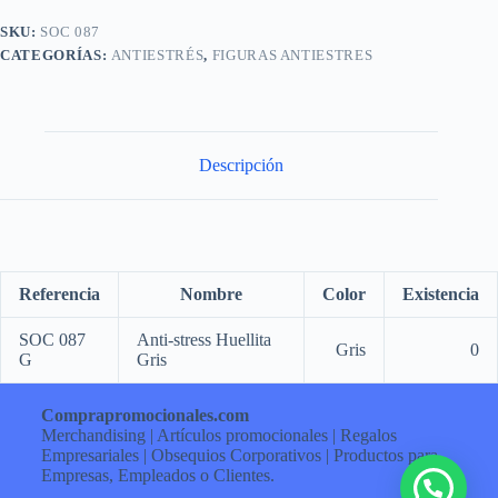
SKU:
SOC 087
CATEGORÍAS:
ANTIESTRÉS
,
FIGURAS ANTIESTRES
Descripción
Referencia
Nombre
Color
Existencia
SOC 087
Anti-stress Huellita
Gris
0
G
Gris
Comprapromocionales.com
Merchandising | Artículos promocionales | Regalos
Empresariales | Obsequios Corporativos | Productos para
Empresas, Empleados o Clientes.