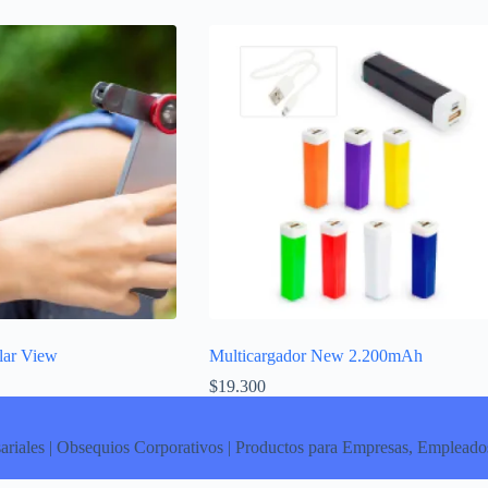
lar View
Multicargador New 2.200mAh
$
19.300
ariales | Obsequios Corporativos | Productos para Empresas, Empleados