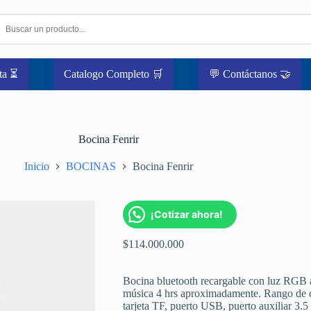
ta ⏳
Catalogo Completo 🛒
💬 Contáctanos 🤝
Bocina Fenrir
Inicio
BOCINAS
Bocina Fenrir
¡Cotizar ahora!
$
114.000.000
Bocina bluetooth recargable con luz RGB a
música 4 hrs aproximadamente. Rango de c
tarjeta TF, puerto USB, puerto auxiliar 3.