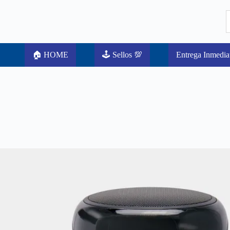
🏠 HOME
🕹️ Sellos 💯
Entrega Inmedia