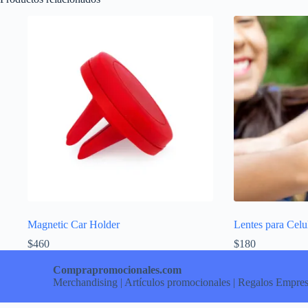
Magnetic Car Holder
Lentes para Celu
$
460
$
180
Comprapromocionales.com
Merchandising | Artículos promocionales | Regalos Empres