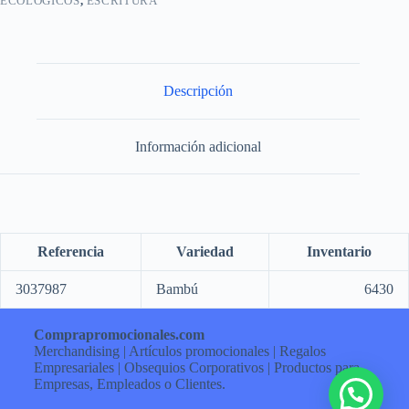
ECOLÓGICOS
,
ESCRITURA
Descripción
Información adicional
Referencia
Variedad
Inventario
3037987
Bambú
6430
Comprapromocionales.com
Merchandising | Artículos promocionales | Regalos
Empresariales | Obsequios Corporativos | Productos para
Empresas, Empleados o Clientes.