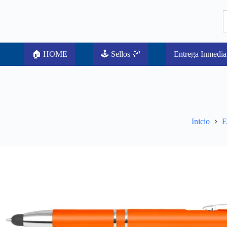
🏠 HOME
🕹️ Sellos 💯
Entrega Inmedia
Inicio
E