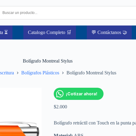
ta ⏳
Catalogo Completo 🛒
💬 Contáctanos 🤝
Bolígrafo Montreal Stylus
scritura
Bolígrafos Plásticos
Bolígrafo Montreal Stylus
¡Cotizar ahora!
$
2.000
Bolígrafo retráctil con Touch en la punta pa
Material:
ABS.