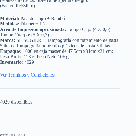
detalles cromados. Sistema de apertura de giro.
(Bolígrafo/Esfero)
Material:
Paja de Trigo + Bambú
Medidas:
Diámetro 1.2
Area de Impresión apróximada:
Tampo Clip: (4 X 0,6).
Tampo Cuerpo: (5 X 0,7).
Marca:
SE SUGIERE: Tampografía con tratamiento de hasta
5 tintas. Tampografía bolígrafos plásticos de hasta 5 tintas.
Empaque:
1000 en caja máster de:47.5cm x31cm x21 cm;
Peso Bruto: 11Kg; Peso Neto:10Kg
Inventario:
4029
Ver Terminos y Condiciones
4029 disponibles
SKU:
ES1014