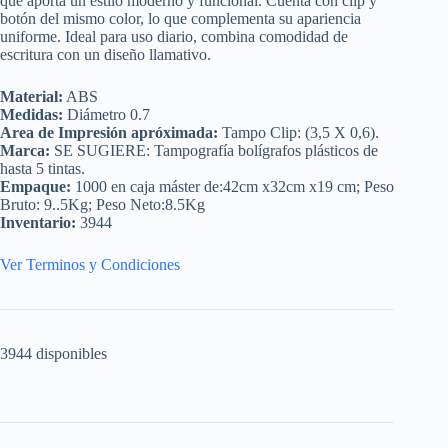
que aporta un estilo moderno y funcional. Cuenta con clip y
botón del mismo color, lo que complementa su apariencia
uniforme. Ideal para uso diario, combina comodidad de
escritura con un diseño llamativo.
Material:
ABS
Medidas:
Diámetro 0.7
Area de Impresión apróximada:
Tampo Clip: (3,5 X 0,6).
Marca:
SE SUGIERE: Tampografía bolígrafos plásticos de
hasta 5 tintas.
Empaque:
1000 en caja máster de:42cm x32cm x19 cm; Peso
Bruto: 9..5Kg; Peso Neto:8.5Kg
Inventario:
3944
Ver Terminos y Condiciones
3944 disponibles