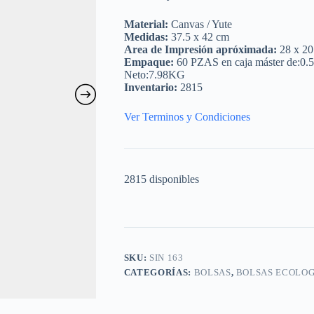
Material:
Canvas / Yute
Medidas:
37.5 x 42 cm
Area de Impresión apróximada:
28 x 20
Empaque:
60 PZAS en caja máster de:0.
Neto:7.98KG
Inventario:
2815
Ver Terminos y Condiciones
2815 disponibles
SKU:
SIN 163
CATEGORÍAS:
BOLSAS
,
BOLSAS ECOLOG