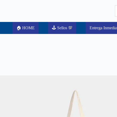
🏠 HOME
🕹️ Sellos 💯
Entrega Inmedia