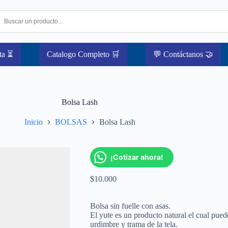
ta ⏳
Catalogo Completo 🛒
💬 Contáctanos 🤝
Bolsa Lash
Inicio
BOLSAS
Bolsa Lash
¡Cotizar ahora!
$
10.000
Bolsa sin fuelle con asas.
El yute es un producto natural el cual pued
urdimbre y trama de la tela.