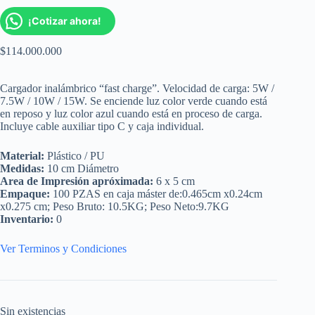
¡Cotizar ahora!
$
114.000.000
Cargador inalámbrico “fast charge”. Velocidad de carga: 5W /
7.5W / 10W / 15W. Se enciende luz color verde cuando está
en reposo y luz color azul cuando está en proceso de carga.
Incluye cable auxiliar tipo C y caja individual.
Material:
Plástico / PU
Medidas:
10 cm Diámetro
Area de Impresión apróximada:
6 x 5 cm
Empaque:
100 PZAS en caja máster de:0.465cm x0.24cm
x0.275 cm; Peso Bruto: 10.5KG; Peso Neto:9.7KG
Inventario:
0
Ver Terminos y Condiciones
Sin existencias