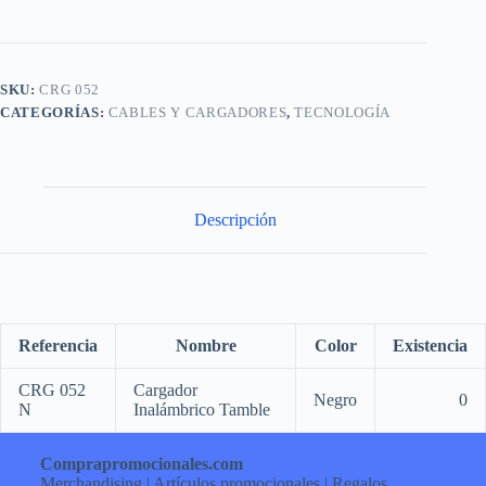
SKU:
CRG 052
CATEGORÍAS:
CABLES Y CARGADORES
,
TECNOLOGÍA
Descripción
Referencia
Nombre
Color
Existencia
CRG 052
Cargador
Negro
0
N
Inalámbrico Tamble
Comprapromocionales.com
Merchandising | Artículos promocionales | Regalos