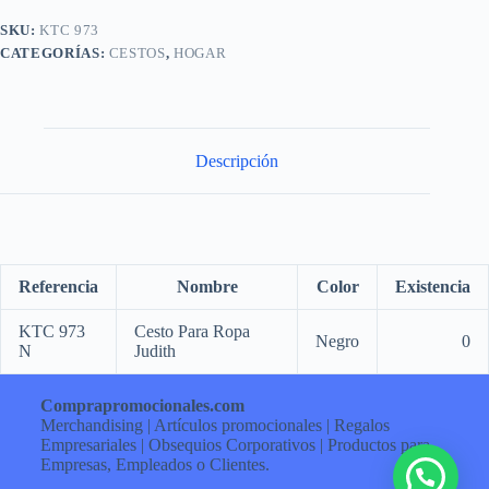
SKU:
KTC 973
CATEGORÍAS:
CESTOS
,
HOGAR
Descripción
Referencia
Nombre
Color
Existencia
KTC 973
Cesto Para Ropa
Negro
0
N
Judith
Comprapromocionales.com
Merchandising | Artículos promocionales | Regalos
Empresariales | Obsequios Corporativos | Productos para
Empresas, Empleados o Clientes.