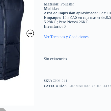
Material:
Poliéster
Medidas:
Area de Impresión apróximada:
12 x 10
Empaque:
15 PZAS en caja máster de:0.
5.28KG; Peso Neto:4.26KG
Inventario:
0
Ver Terminos y Condiciones
Sin existencias
SKU:
CHM 014
CATEGORÍAS:
CHAMARRAS Y CHALECO