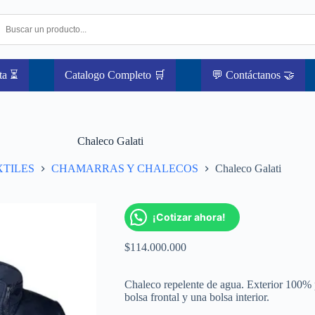
ta ⏳
Catalogo Completo 🛒
💬 Contáctanos 🤝
Chaleco Galati
XTILES
CHAMARRAS Y CHALECOS
Chaleco Galati
¡Cotizar ahora!
$
114.000.000
Chaleco repelente de agua. Exterior 100% p
bolsa frontal y una bolsa interior.