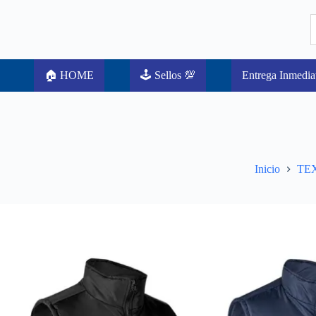
🏠 HOME
🕹️ Sellos 💯
Entrega Inmedia
Inicio
TE