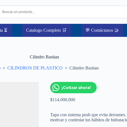
ta ⏳
Catalogo Completo 🛒
💬 Contáctanos 🤝
Cilindro Bastian
o
CILINDROS DE PLASTICO
Cilindro Bastian
¡Cotizar ahora!
$
114.000.000
Tapa con sistema push que evita derrames.
motivar y controlar tus hábitos de hidrataci