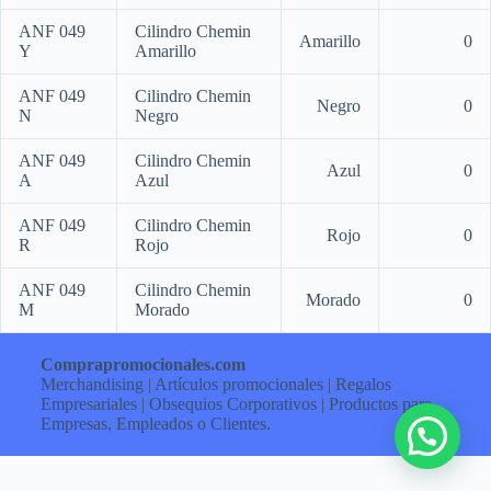
ANF 049
Cilindro Chemin
Amarillo
0
Y
Amarillo
ANF 049
Cilindro Chemin
Negro
0
N
Negro
ANF 049
Cilindro Chemin
Azul
0
A
Azul
ANF 049
Cilindro Chemin
Rojo
0
R
Rojo
ANF 049
Cilindro Chemin
Morado
0
M
Morado
Comprapromocionales.com
Merchandising | Artículos promocionales | Regalos
Empresariales | Obsequios Corporativos | Productos para
Empresas, Empleados o Clientes.