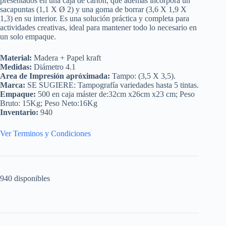
presentados en una caja de cartón, que además incorpora un
sacapuntas (1,1 X Ø 2) y una goma de borrar (3,6 X 1,9 X
1,3) en su interior. Es una solución práctica y completa para
actividades creativas, ideal para mantener todo lo necesario en
un solo empaque.
Material:
Madera + Papel kraft
Medidas:
Diámetro 4.1
Area de Impresión apróximada:
Tampo: (3,5 X 3,5).
Marca:
SE SUGIERE: Tampografía variedades hasta 5 tintas.
Empaque:
500 en caja máster de:32cm x26cm x23 cm; Peso
Bruto: 15Kg; Peso Neto:16Kg
Inventario:
940
Ver Terminos y Condiciones
940 disponibles