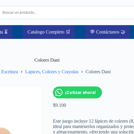
ta ⏳
Catalogo Completo 🛒
💬 Contáctanos 🤝
Colores Dani
Escritura
Lapices, Colores y Crayolas
Colores Dani
¡Cotizar ahora!
$
9.100
Este juego incluye 12 lápices de colores (
ideal para mantenerlos organizados y proteg
y almacenamiento, ofreciendo una solución 