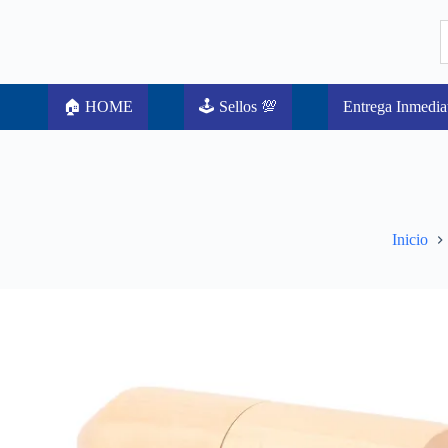
🏠 HOME
🕹️ Sellos 💯
Entrega Inmedia
Inicio