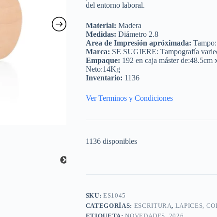
del entorno laboral.
Material:
Madera
Medidas:
Diámetro 2.8
Area de Impresión apróximada:
Tampo: 
Marca:
SE SUGIERE: Tampografía variedad
Empaque:
192 en caja máster de:48.5cm
Neto:14Kg
Inventario:
1136
Ver Terminos y Condiciones
1136 disponibles
SKU:
ES1045
CATEGORÍAS:
ESCRITURA
,
LAPICES, C
ETIQUETA:
NOVEDADES_2026