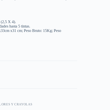
(2,5 X 4).
es hasta 5 tintas.
 x33cm x31 cm; Peso Bruto: 15Kg; Peso
OLORES Y CRAYOLAS