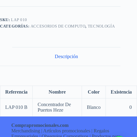
SKU:
LAP 010
CATEGORÍAS:
ACCESORIOS DE COMPUTO
,
TECNOLOGÍA
Descripción
Referencia
Nombre
Color
Existencia
Concentrador De
LAP 010 B
Blanco
0
Puertos Heze
Comprapromocionales.com
Merchandising | Artículos promocionales | Regalos
Empresariales | Obsequios Corporativos | Productos para