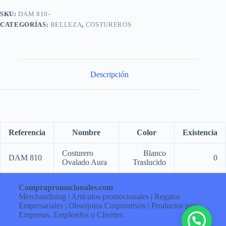
SKU:
DAM 810-
CATEGORÍAS:
BELLEZA
,
COSTUREROS
Descripción
Referencia
Nombre
Color
Existencia
Costurero
Blanco
DAM 810
0
Ovalado Aura
Traslucido
Comprapromocionales.com
Merchandising | Artículos promocionales | Regalos
Empresariales | Obsequios Corporativos | Productos para
Empresas, Empleados o Clientes.