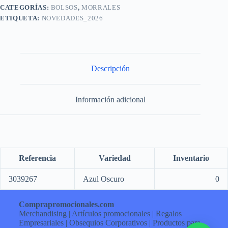
CATEGORÍAS:
BOLSOS
,
MORRALES
ETIQUETA:
NOVEDADES_2026
Descripción
Información adicional
Referencia
Variedad
Inventario
3039267
Azul Oscuro
0
Comprapromocionales.com
Merchandising | Artículos promocionales | Regalos
Empresariales | Obsequios Corporativos | Productos para