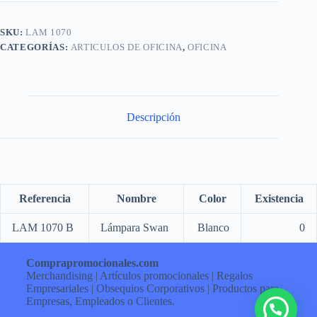
SKU:
LAM 1070
CATEGORÍAS:
ARTICULOS DE OFICINA
,
OFICINA
Descripción
Referencia
Nombre
Color
Existencia
LAM 1070 B
Lámpara Swan
Blanco
0
Comprapromocionales.com
Merchandising | Artículos promocionales | Regalos
Empresariales | Obsequios Corporativos | Productos para
Empresas, Empleados o Clientes.