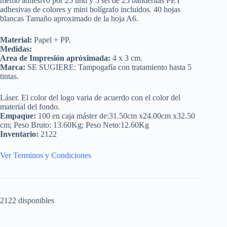
memo adhesivo por 25 und y 5 set de 25 banderitas PET
adhesivas de colores y mini bolígrafo incluidos. 40 hojas
blancas Tamaño aproximado de la hoja A6.
Material:
Papel + PP.
Medidas:
Area de Impresión apróximada:
4 x 3 cm.
Marca:
SE SUGIERE: Tampogafía con tratamiento hasta 5
tintas.
Láser. El color del logo varia de acuerdo con el color del
material del fondo.
Empaque:
100 en caja máster de:31.50cm x24.00cm x32.50
cm; Peso Bruto: 13.60Kg; Peso Neto:12.60Kg
Inventario:
2122
Ver Terminos y Condiciones
2122 disponibles