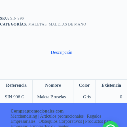
SKU:
SIN 996
CATEGORÍAS:
MALETAS
,
MALETAS DE MANO
Descripción
Referencia
Nombre
Color
Existencia
SIN 996 G
Maleta Bruselas
Gris
0
Comprapromocionales.com
Merchandising | Artículos promocionales | Regalos
Empresariales | Obsequios Corporativos | Productos para
Empresas, Empleados o Clientes.