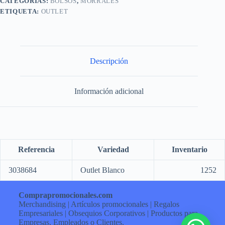
CATEGORÍAS:
BOLSOS
,
MORRALES
ETIQUETA:
OUTLET
Descripción
Información adicional
Referencia
Variedad
Inventario
3038684
Outlet Blanco
1252
Comprapromocionales.com
Merchandising | Artículos promocionales | Regalos
Empresariales | Obsequios Corporativos | Productos para
Empresas, Empleados o Clientes.