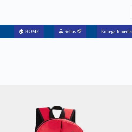
🏠 HOME
🕹️ Sellos 💯
Entrega Inmedia