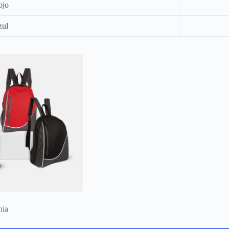
ojo
zul
nia