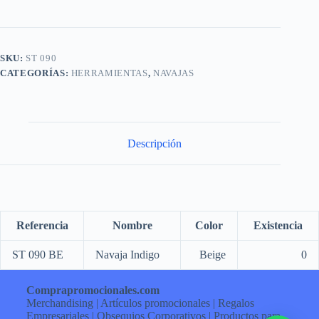
SKU:
ST 090
CATEGORÍAS:
HERRAMIENTAS
,
NAVAJAS
Descripción
Referencia
Nombre
Color
Existencia
ST 090 BE
Navaja Indigo
Beige
0
Comprapromocionales.com
Merchandising | Artículos promocionales | Regalos
Empresariales | Obsequios Corporativos | Productos para