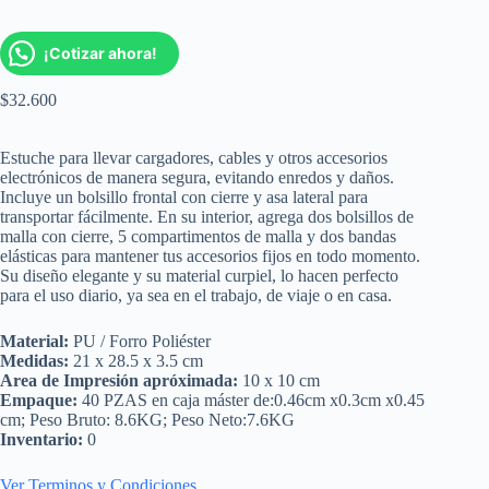
¡Cotizar ahora!
$
32.600
Estuche para llevar cargadores, cables y otros accesorios
electrónicos de manera segura, evitando enredos y daños.
Incluye un bolsillo frontal con cierre y asa lateral para
transportar fácilmente. En su interior, agrega dos bolsillos de
malla con cierre, 5 compartimentos de malla y dos bandas
elásticas para mantener tus accesorios fijos en todo momento.
Su diseño elegante y su material curpiel, lo hacen perfecto
para el uso diario, ya sea en el trabajo, de viaje o en casa.
Material:
PU / Forro Poliéster
Medidas:
21 x 28.5 x 3.5 cm
Area de Impresión apróximada:
10 x 10 cm
Empaque:
40 PZAS en caja máster de:0.46cm x0.3cm x0.45
cm; Peso Bruto: 8.6KG; Peso Neto:7.6KG
Inventario:
0
Ver Terminos y Condiciones