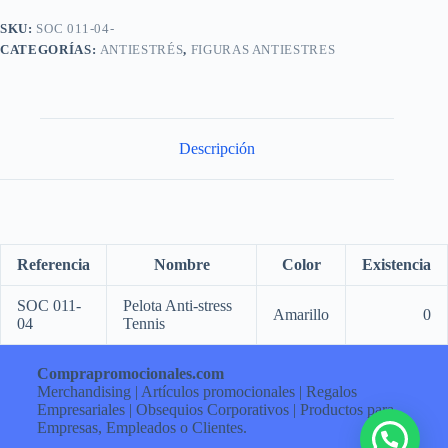
SKU:
SOC 011-04-
CATEGORÍAS:
ANTIESTRÉS
,
FIGURAS ANTIESTRES
Descripción
Referencia
Nombre
Color
Existencia
SOC 011-
Pelota Anti-stress
Amarillo
0
04
Tennis
Comprapromocionales.com
Merchandising | Artículos promocionales | Regalos
Empresariales | Obsequios Corporativos | Productos para
Empresas, Empleados o Clientes.