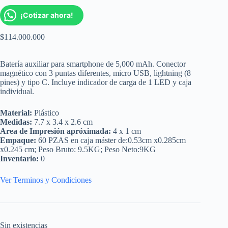
¡Cotizar ahora!
$
114.000.000
Batería auxiliar para smartphone de 5,000 mAh. Conector
magnético con 3 puntas diferentes, micro USB, lightning (8
pines) y tipo C. Incluye indicador de carga de 1 LED y caja
individual.
Material:
Plástico
Medidas:
7.7 x 3.4 x 2.6 cm
Area de Impresión apróximada:
4 x 1 cm
Empaque:
60 PZAS en caja máster de:0.53cm x0.285cm
x0.245 cm; Peso Bruto: 9.5KG; Peso Neto:9KG
Inventario:
0
Ver Terminos y Condiciones
Sin existencias